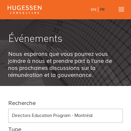
Skip
EN
FR
to
Hu
H
main
u
content
g
Événements
e
s
s
Nous espérons que vous pourrez vous
e
joindre à nous et prendre part à l'une de
n
nos prochaines discussions sur la
C
rémunération et la gouvernance.
o
n
s
u
Recherche
l
t
i
Type
n