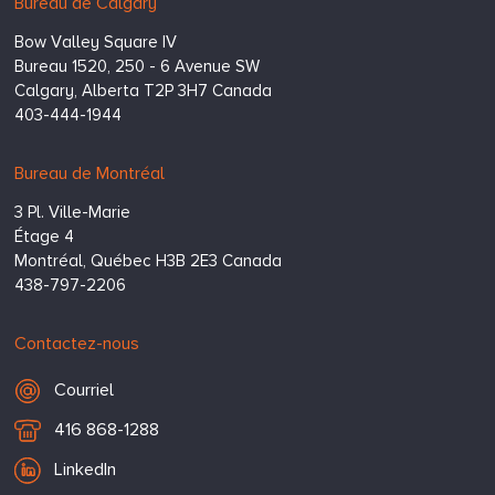
Bureau de Calgary
Bow Valley Square IV
Bureau 1520, 250 - 6 Avenue SW
Calgary,
Alberta
T2P 3H7
Canada
403-444-1944
Bureau de Montréal
3 Pl. Ville-Marie
Étage 4
Montréal,
Québec
H3B 2E3
Canada
438-797-2206
Contactez-nous
Courriel
Courriel
T
416 868-1288
é
LinkedIn
l