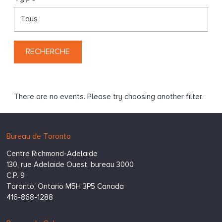
g
There are no events. Please try choosing another filter.
Hugessen
https://www.hugessen.com
Bureau de Toronto
Consulting
Centre Richmond-Adelaide
Inc.
130, rue Adelaide Ouest, bureau 3000
C.P. 9
Toronto,
Ontario
M5H 3P5
Canada
416-868-1288