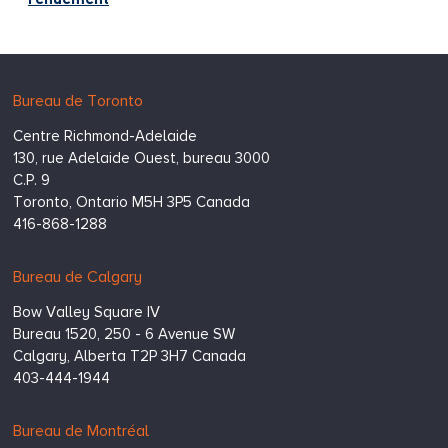
Hugessen
https://www.hugessen.com
Bureau de Toronto
Consulting
Centre Richmond-Adelaide
Inc.
130, rue Adelaide Ouest, bureau 3000
C.P. 9
Toronto,
Ontario
M5H 3P5
Canada
416-868-1288
Bureau de Calgary
Bow Valley Square IV
Bureau 1520, 250 - 6 Avenue SW
Calgary,
Alberta
T2P 3H7
Canada
403-444-1944
Bureau de Montréal