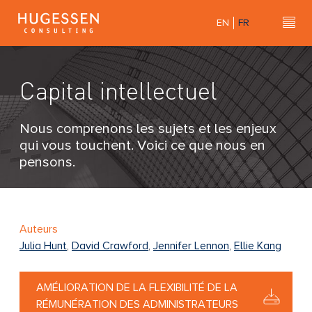
Skip
EN
FR
to
Hu
H
main
u
content
g
Capital intellectuel
e
s
s
Nous comprenons les sujets et les enjeux
e
qui vous touchent. Voici ce que nous en
n
pensons.
C
o
n
s
Auteurs
u
Julia Hunt
,
David Crawford
,
Jennifer Lennon
,
Ellie Kang
l
t
AMÉLIORATION DE LA FLEXIBILITÉ DE LA
i
RÉMUNÉRATION DES ADMINISTRATEURS
n