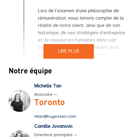
Lors de l’examen d’une philosophie de
rémunération, nous tenons compte de la
réalité de notre client, ainsi que de son
historique, de ses stratégies d’entreprise
et de ressources humaines dans son
contexte actuel et de la manière dont
LIRE PLUS
celles-ci sont liées à leurs parties
prenantes.
Notre équipe
Établissement de la
Michelle Tan
philosophie de
Associée —
rémunération
Toronto
Nous engageons et facilitons des
mtan@hugessen.com
discussions entre le comité et la direction
Camille Jovanovic
pour définir les fondements et les lignes
Directrice principale —