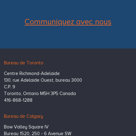
Communiquez avec nous
Hugessen
https://www.hugessen.com
Bureau de Toronto
Consulting
Centre Richmond-Adelaide
Inc.
130, rue Adelaide Ouest, bureau 3000
C.P. 9
Toronto,
Ontario
M5H 3P5
Canada
416-868-1288
Bureau de Calgary
Bow Valley Square IV
Bureau 1520, 250 - 6 Avenue SW