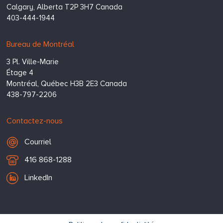
Calgary,
Alberta
T2P 3H7
Canada
403-444-1944
Bureau de Montréal
3 Pl. Ville-Marie
Étage 4
Montréal,
Québec
H3B 2E3
Canada
438-797-2206
Contactez-nous
Courriel
Courriel
T
416 868-1288
é
LinkedIn
l
é
p
h