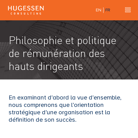
Skip
EN
FR
to
Hu
H
main
u
content
g
Philosophie et politique
e
s
de rémunération des
s
hauts dirigeants
e
n
C
o
n
En examinant d’abord la vue d’ensemble,
s
nous comprenons que l’orientation
u
stratégique d’une organisation est la
l
définition de son succès.
t
i
n