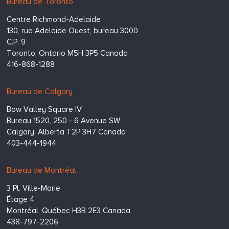
Hugessen
https://www.hugessen.com
Bureau de Toronto
Consulting
Centre Richmond-Adelaide
Inc.
130, rue Adelaide Ouest, bureau 3000
C.P. 9
Toronto,
Ontario
M5H 3P5
Canada
416-868-1288
Bureau de Calgary
Bow Valley Square IV
Bureau 1520, 250 - 6 Avenue SW
Calgary,
Alberta
T2P 3H7
Canada
403-444-1944
Bureau de Montréal
3 Pl. Ville-Marie
Étage 4
Montréal,
Québec
H3B 2E3
Canada
438-797-2206