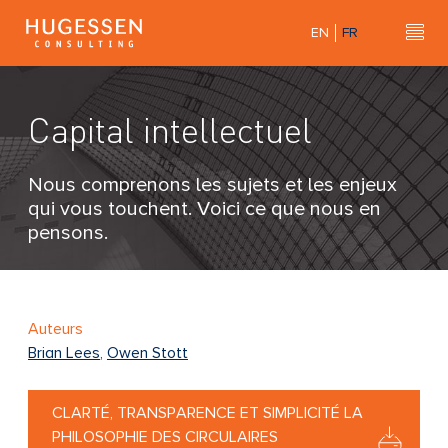
Skip
EN
FR
to
Hu
H
main
u
content
g
Capital intellectuel
e
s
s
Nous comprenons les sujets et les enjeux
e
qui vous touchent. Voici ce que nous en
n
pensons.
C
o
n
s
Auteurs
u
Brian Lees
,
Owen Stott
l
t
CLARTÉ, TRANSPARENCE ET SIMPLICITÉ LA
i
PHILOSOPHIE DES CIRCULAIRES
n