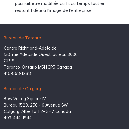
pourrait être modifiée au fil du temps tout en
restant fidèle à l’image de l’entreprise.
Hugessen
https://www.hugessen.com
Bureau de Toronto
Consulting
Centre Richmond-Adelaide
Inc.
130, rue Adelaide Ouest, bureau 3000
C.P. 9
Toronto,
Ontario
M5H 3P5
Canada
416-868-1288
Bureau de Calgary
Bow Valley Square IV
Bureau 1520, 250 - 6 Avenue SW
Calgary,
Alberta
T2P 3H7
Canada
403-444-1944