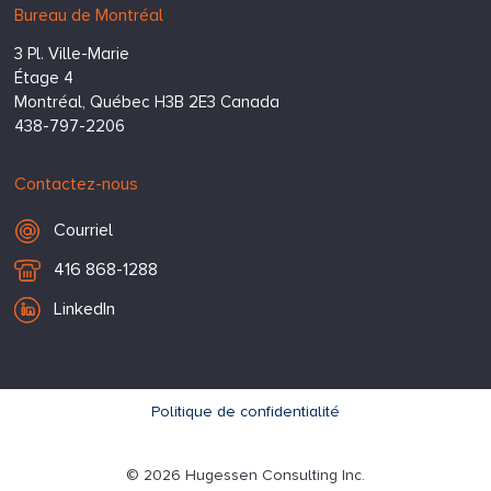
Bureau de Montréal
3 Pl. Ville-Marie
Étage 4
Montréal,
Québec
H3B 2E3
Canada
438-797-2206
Contactez-nous
Courriel
Courriel
T
416 868-1288
é
LinkedIn
l
é
p
h
Footer
Politique de confidentialité
o
n
© 2026 Hugessen Consulting Inc.
e