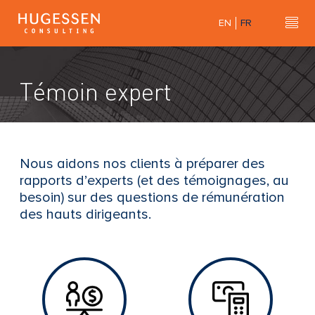
Skip
EN
FR
to
Hu
H
main
u
content
g
Témoin expert
e
s
s
e
n
Nous aidons nos clients à préparer des
C
rapports d’experts (et des témoignages, au
o
besoin) sur des questions de rémunération
n
des hauts dirigeants.
s
u
l
t
i
n