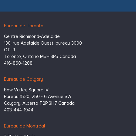
Hugessen
https://www.hugessen.com
Bureau de Toronto
Consulting
Centre Richmond-Adelaide
Inc.
130, rue Adelaide Ouest, bureau 3000
C.P. 9
Toronto,
Ontario
M5H 3P5
Canada
416-868-1288
Bureau de Calgary
Bow Valley Square IV
Bureau 1520, 250 - 6 Avenue SW
Calgary,
Alberta
T2P 3H7
Canada
403-444-1944
Bureau de Montréal