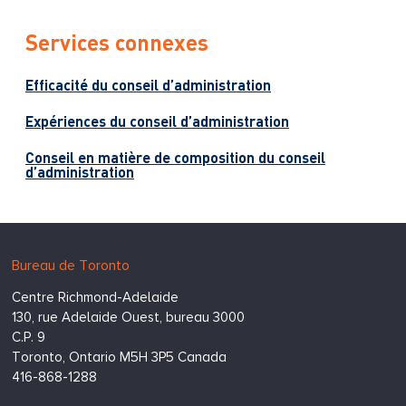
Services connexes
Efficacité du conseil d’administration
Expériences du conseil d’administration
Conseil en matière de composition du conseil
d’administration
Hugessen
https://www.hugessen.com
Bureau de Toronto
Consulting
Centre Richmond-Adelaide
Inc.
130, rue Adelaide Ouest, bureau 3000
C.P. 9
Toronto,
Ontario
M5H 3P5
Canada
416-868-1288