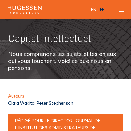
Skip
EN
FR
to
Hu
H
main
u
content
g
Capital intellectuel
e
s
s
Nous comprenons les sujets et les enjeux
e
qui vous touchent. Voici ce que nous en
n
pensons.
C
o
n
s
Auteurs
u
Ciara Wakita
,
Peter Stephenson
l
t
RÉDIGÉ POUR LE DIRECTOR JOURNAL DE
i
L’INSTITUT DES ADMINISTRATEURS DE
n