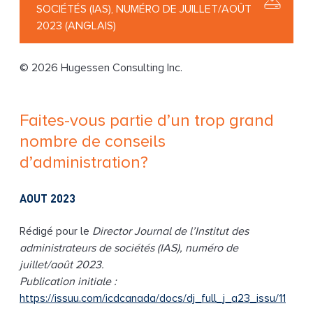
SOCIÉTÉS (IAS), NUMÉRO DE JUILLET/AOÛT
g
2023 (ANGLAIS)
© 2026 Hugessen Consulting Inc.
Faites-vous partie d’un trop grand
nombre de conseils
d’administration?
AOUT 2023
Rédigé pour le
Director Journal de l’Institut des
administrateurs de sociétés (IAS), numéro de
juillet/août 2023.
Publication initiale :
https://issuu.com/icdcanada/docs/dj_full_j_a23_issu/11