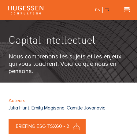
Skip
EN
FR
to
Hu
H
main
u
content
g
Capital intellectuel
e
s
s
Nous comprenons les sujets et les enjeux
e
qui vous touchent. Voici ce que nous en
n
pensons.
C
o
n
s
Auteurs
u
Julia Hunt
,
Emily Magisano
,
Camille Jovanovic
l
t
BRIEFING ESG TSX60 - 2
i
n