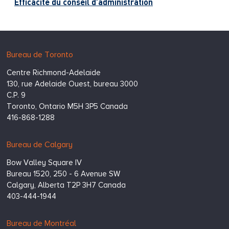
Efficacité du conseil d’administration
Hugessen
https://www.hugessen.com
Bureau de Toronto
Consulting
Centre Richmond-Adelaide
Inc.
130, rue Adelaide Ouest, bureau 3000
C.P. 9
Toronto,
Ontario
M5H 3P5
Canada
416-868-1288
Bureau de Calgary
Bow Valley Square IV
Bureau 1520, 250 - 6 Avenue SW
Calgary,
Alberta
T2P 3H7
Canada
403-444-1944
Bureau de Montréal