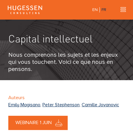
Skip
EN
FR
to
Hu
H
main
u
content
g
Capital intellectuel
e
s
s
Nous comprenons les sujets et les enjeux
e
qui vous touchent. Voici ce que nous en
n
pensons.
C
o
n
s
Auteurs
u
Emily Magisano
,
Peter Stephenson
,
Camille Jovanovic
l
t
WEBINAIRE 1 JUIN
i
n